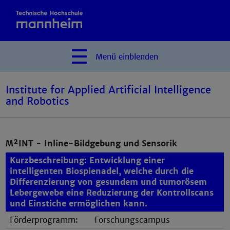
Menü
einblenden
Institute for Applied Artificial Intelligence
and Robotics
M²INT - Inline-Bildgebung und Sensorik
Kurzbeschreibung: Entwicklung einer
intelligenten Biospienadel, welche durch die
Differenzierung von gesundem und tumorösem
Lebergewebe eine Reduzierung der Kontrollscans
und Einstiche ermöglichen kann.
Förderprogramm:
Forschungscampus