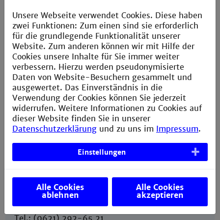
Unsere Webseite verwendet Cookies. Diese haben
zwei Funktionen: Zum einen sind sie erforderlich
für die grundlegende Funktionalität unserer
Website. Zum anderen können wir mit Hilfe der
Cookies unsere Inhalte für Sie immer weiter
Ansprechpartner
verbessern. Hierzu werden pseudonymisierte
Institutsleitung
Daten von Website-Besuchern gesammelt und
Prof. Dr. Marcus Vetter
ausgewertet. Das Einverständnis in die
Tel.: (06 21) 292-63 47
Verwendung der Cookies können Sie jederzeit
Fax: (06 21) 292-65 17
widerrufen. Weitere Informationen zu Cookies auf
Prof. Dr. Marcus Vetter
dieser Website finden Sie in unserer
Datenschutzerklärung
und zu uns im
Impressum
.
stellv. Institutsleitung
Prof. Dr. Wolfgang Knaak
Einstellungen
Tel.: (06 21) 292-63 47
Fax: (06 21) 292-65 17
Prof. Dr. Wolfgang Knaak
Alle Cookies
Alle Cookies
ablehnen
akzeptieren
stellv. Institutsleitung
Prof. Dr. Karl-Heinz Steglich
Tel.: (0621) 292-65 21