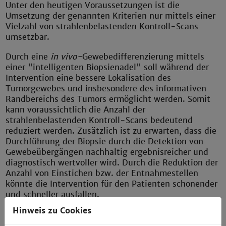
Unter den heutigen Voraussetzungen ist die
Umsetzung der genannten Kriterien nur mittels einer
Vielzahl von strahlenbelastenden Kontroll-Scans
umsetzbar.
Durch eine
in vivo-
Gewebedifferenzierung mittels
einer "intelligenten Biopsienadel" soll während der
Intervention eine bessere Lokalisation des
Tumorgewebes und insbesondere des informativen
Randbereichs des Tumors ermöglicht werden. Somit
kann voraussichtlich die Anzahl der
strahlenbelastenden Kontroll-Scans bedeutend
reduziert werden. Zusätzlich ist zu erwarten, dass die
Durchführung der Biopsie durch die Detektion von
Gewebeübergängen nachhaltig ergebnisreicher und
diagnostisch wertvoller wird. Durch die Reduktion der
Anzahl von Einstichen bzw. der Entnahmestellen
könnte die Intervention für den Patienten schonender
und schneller ausfallen.
Hinweis zu Cookies